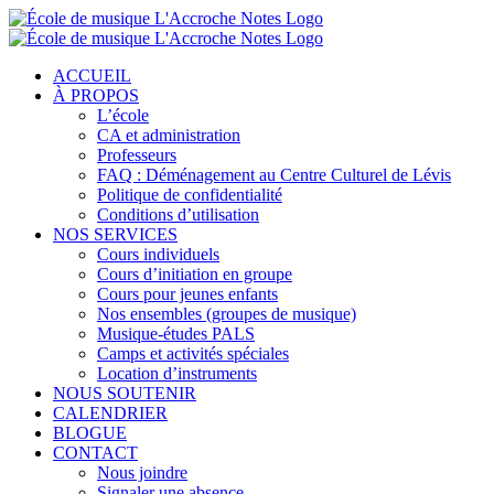
ACCUEIL
À PROPOS
L’école
CA et administration
Professeurs
FAQ : Déménagement au Centre Culturel de Lévis
Politique de confidentialité
Conditions d’utilisation
NOS SERVICES
Cours individuels
Cours d’initiation en groupe
Cours pour jeunes enfants
Nos ensembles (groupes de musique)
Musique-études PALS
Camps et activités spéciales
Location d’instruments
NOUS SOUTENIR
CALENDRIER
BLOGUE
CONTACT
Nous joindre
Signaler une absence