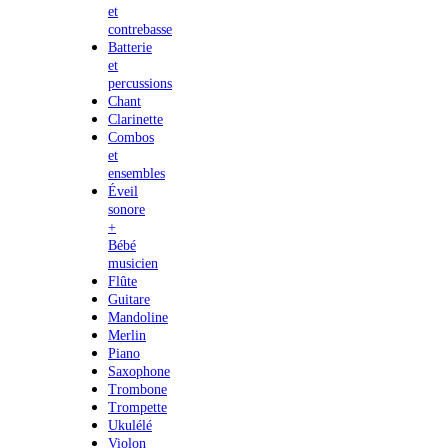
et
contrebasse
Batterie
et
percussions
Chant
Clarinette
Combos
et
ensembles
Éveil
sonore
+
Bébé
musicien
Flûte
Guitare
Mandoline
Merlin
Piano
Saxophone
Trombone
Trompette
Ukulélé
Violon