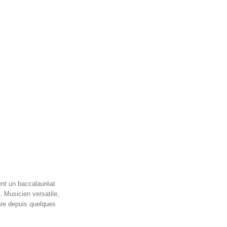
ient un baccalauréat
l. Musicien versatile,
tare depuis quelques