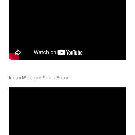
IncrediBox, par Élodie Baron: