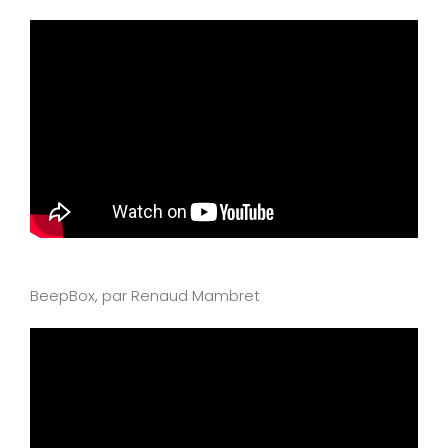
BeepBox, par Renaud Mambret