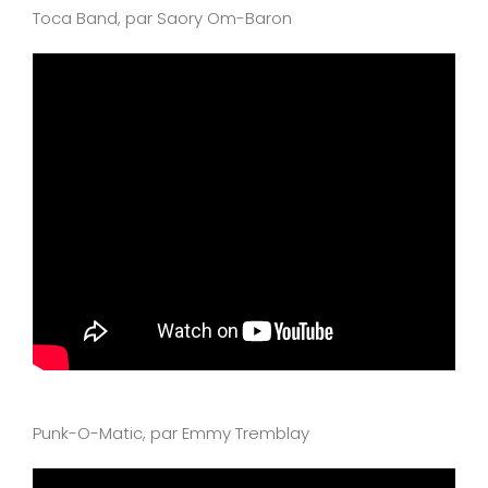
Toca Band, par Saory Om-Baron
Punk-O-Matic, par Emmy Tremblay