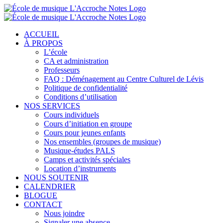
ACCUEIL
À PROPOS
L’école
CA et administration
Professeurs
FAQ : Déménagement au Centre Culturel de Lévis
Politique de confidentialité
Conditions d’utilisation
NOS SERVICES
Cours individuels
Cours d’initiation en groupe
Cours pour jeunes enfants
Nos ensembles (groupes de musique)
Musique-études PALS
Camps et activités spéciales
Location d’instruments
NOUS SOUTENIR
CALENDRIER
BLOGUE
CONTACT
Nous joindre
Signaler une absence