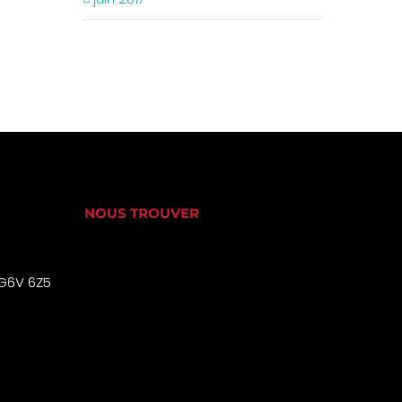
NOUS TROUVER
 G6V 6Z5