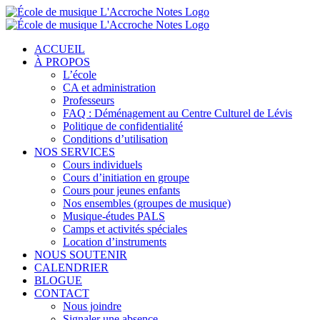
ACCUEIL
À PROPOS
L’école
CA et administration
Professeurs
FAQ : Déménagement au Centre Culturel de Lévis
Politique de confidentialité
Conditions d’utilisation
NOS SERVICES
Cours individuels
Cours d’initiation en groupe
Cours pour jeunes enfants
Nos ensembles (groupes de musique)
Musique-études PALS
Camps et activités spéciales
Location d’instruments
NOUS SOUTENIR
CALENDRIER
BLOGUE
CONTACT
Nous joindre
Signaler une absence