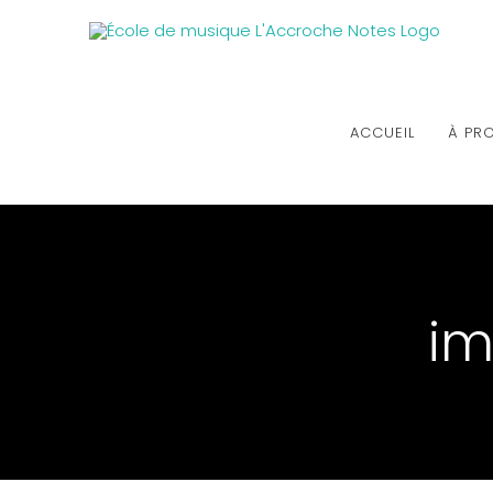
ACCUEIL
À PR
im