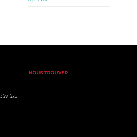
NOUS TROUVER
 G6V 6Z5