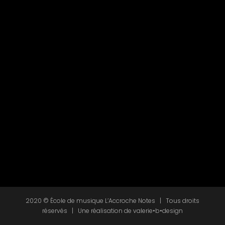
2020 © École de musique L’Accroche Notes | Tous droits
réservés | Une réalisation de
valerie•b•design