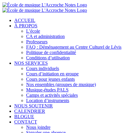
ACCUEIL
À PROPOS
L’école
CA et administration
Professeurs
FAQ : Déménagement au Centre Culturel de Lévis
Politique de confidentialité
Conditions d’utilisation
NOS SERVICES
Cours individuels
Cours d’initiation en groupe
Cours pour jeunes enfants
Nos ensembles (groupes de musique)
Musique-études PALS
Camps et activités spéciales
Location d’instruments
NOUS SOUTENIR
CALENDRIER
BLOGUE
CONTACT
Nous joindre
Signaler une absence